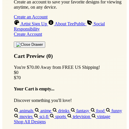
Create an account to save your favorite designs for viewing
anytime, on any device.
Create an Account
Artist Sign Up
About TeePublic
Social
Responsibility
Create Account
Cart Preview (0)
You're
$70.00
Away from
FREE US Shipping!
$0
$70
Your Cart is empty...
Discover something you'll love!
animals
anime
drinks
fantasy
food
funny
movies
sci-fi
sports
television
vintage
Shop All Designs