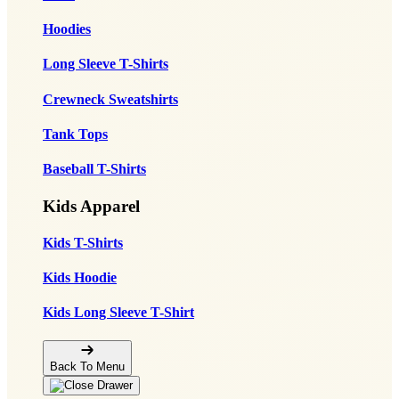
Hoodies
Long Sleeve T-Shirts
Crewneck Sweatshirts
Tank Tops
Baseball T-Shirts
Kids Apparel
Kids T-Shirts
Kids Hoodie
Kids Long Sleeve T-Shirt
Back To Menu