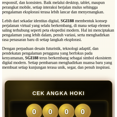
responsif, dan konsisten. Baik melalui desktop, tablet, maupun
perangkat mobile, setiap interaksi berjalan mulus sehingga
pengalaman eksplorasi terasa lebih lancar dan menyenangkan.
Lebih dari sekadar identitas digital,
SGI188
membentuk konsep
perjalanan virtual yang selalu berkembang, di mana setiap elemen
saling terhubung seperti peta ekspedisi modern. Hal ini menciptakan
pengalaman yang lebih dalam, penuh variasi, serta menghadirkan
rasa penasaran baru di setiap langkah eksplorasi.
Dengan perpaduan desain futuristik, teknologi adaptif, dan
pendekatan pengalaman pengguna yang berfokus pada
kenyamanan,
SGI188
terus berkembang sebagai simbol ekosistem
digital modern. Setiap pembaruan menghadirkan nuansa baru yang
membuat setiap kunjungan terasa unik, segar, dan penuh inspirasi.
CEK ANGKA HOKI
0
0
0
0