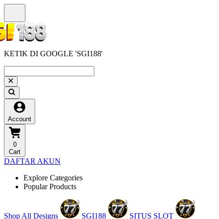
KETIK DI GOOGLE 'SGI188'
Account
0
Cart
DAFTAR AKUN
Explore Categories
Popular Products
Shop All Designs
SGI188
SITUS SLOT