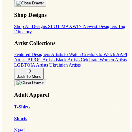
Shop Designs
Shop All Designs
SLOT MAXWIN
Newest Designers
Tag
Directory
Artist Collections
Featured Designers
Artists to Watch
Creators to Watch
AAPI
Artists
BIPOC Artists
Black Artists
Celebrate Women Artists
LGBTQIA Artists
Ukrainian Artists
Back To Menu
Adult Apparel
T-Shirts
Shorts
New!