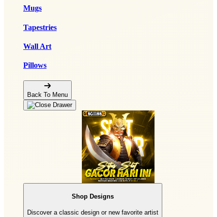
Mugs
Tapestries
Wall Art
Pillows
Back To Menu
Shop Designs
Discover a classic design or new favorite artist