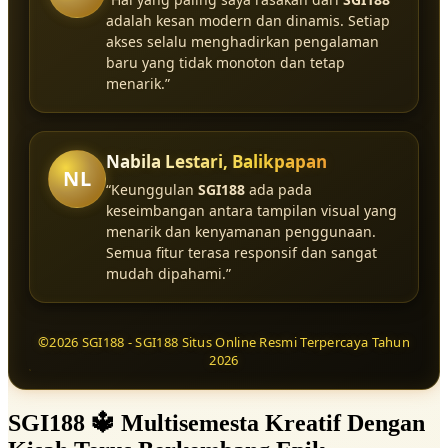
adalah kesan modern dan dinamis. Setiap
akses selalu menghadirkan pengalaman
baru yang tidak monoton dan tetap
menarik.”
Nabila Lestari, Balikpapan
NL
“Keunggulan
SGI188
ada pada
keseimbangan antara tampilan visual yang
menarik dan kenyamanan penggunaan.
Semua fitur terasa responsif dan sangat
mudah dipahami.”
©2026 SGI188 - SGI188 Situs Online Resmi Terpercaya Tahun
2026
SGI188 🔱 Multisemesta Kreatif Dengan