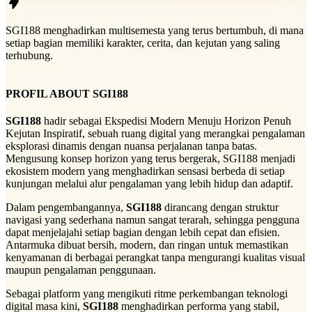
SGI188 menghadirkan multisemesta yang terus bertumbuh, di mana
setiap bagian memiliki karakter, cerita, dan kejutan yang saling
terhubung.
PROFIL ABOUT SGI188
SGI188
hadir sebagai Ekspedisi Modern Menuju Horizon Penuh
Kejutan Inspiratif, sebuah ruang digital yang merangkai pengalaman
eksplorasi dinamis dengan nuansa perjalanan tanpa batas.
Mengusung konsep horizon yang terus bergerak, SGI188 menjadi
ekosistem modern yang menghadirkan sensasi berbeda di setiap
kunjungan melalui alur pengalaman yang lebih hidup dan adaptif.
Dalam pengembangannya,
SGI188
dirancang dengan struktur
navigasi yang sederhana namun sangat terarah, sehingga pengguna
dapat menjelajahi setiap bagian dengan lebih cepat dan efisien.
Antarmuka dibuat bersih, modern, dan ringan untuk memastikan
kenyamanan di berbagai perangkat tanpa mengurangi kualitas visual
maupun pengalaman penggunaan.
Sebagai platform yang mengikuti ritme perkembangan teknologi
digital masa kini,
SGI188
menghadirkan performa yang stabil,