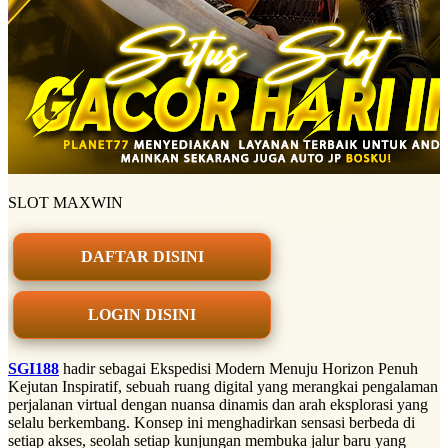
SLOT MAXWIN
DAFTAR DISINI
LOGIN DISINI
SGI188
hadir sebagai Ekspedisi Modern Menuju Horizon Penuh
Kejutan Inspiratif, sebuah ruang digital yang merangkai pengalaman
perjalanan virtual dengan nuansa dinamis dan arah eksplorasi yang
selalu berkembang. Konsep ini menghadirkan sensasi berbeda di
setiap akses, seolah setiap kunjungan membuka jalur baru yang