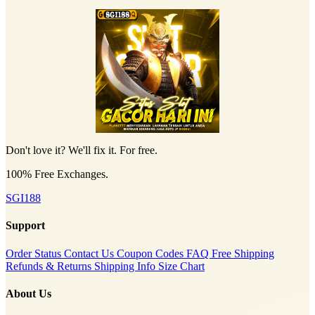
Don't love it? We'll fix it. For free.
100% Free Exchanges.
SGI188
Support
Order Status
Contact Us
Coupon Codes
FAQ
Free Shipping
Refunds & Returns
Shipping Info
Size Chart
About Us