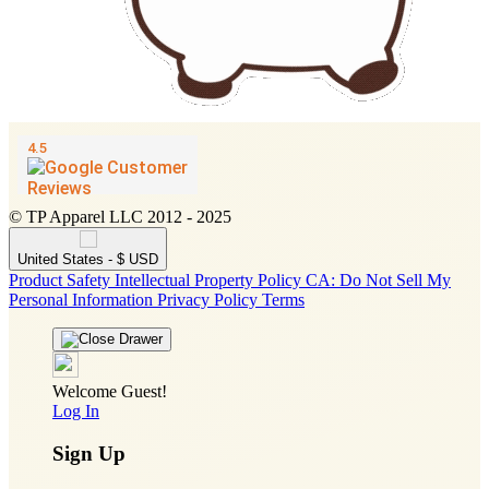
© TP Apparel LLC 2012 - 2025
United States - $ USD
Product Safety
Intellectual Property Policy
CA: Do Not Sell My
Personal Information
Privacy Policy
Terms
Welcome Guest!
Log In
Sign Up