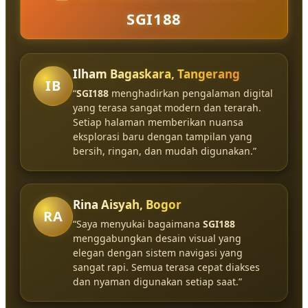
SGI188
Ilham Bagaskara, Tangerang
IB
“
SGI188
menghadirkan pengalaman digital
yang terasa sangat modern dan terarah.
Setiap halaman memberikan nuansa
eksplorasi baru dengan tampilan yang
bersih, ringan, dan mudah digunakan.”
Rina Aisyah, Bogor
RA
“Saya menyukai bagaimana
SGI188
menggabungkan desain visual yang
elegan dengan sistem navigasi yang
sangat rapi. Semua terasa cepat diakses
dan nyaman digunakan setiap saat.”